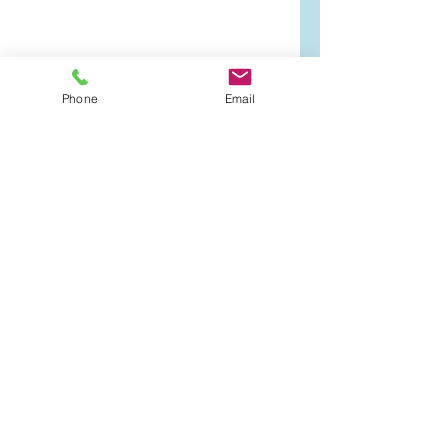
Phone
Email
Equilibre 
Equilibrations/Corrections
S'appuyant sur le triangle de la 
santé, et fidèle aux mots prononcés 