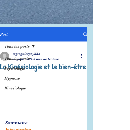
Post
Tous les posts
wgrognierpsykho
Tous les posts
17 janv. 2024
6 min de lecture
La Kinésiologie et le bien-être
Psychologie
Hypnose
Kinésiologie
Sommaire
Introduction